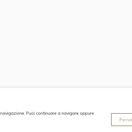
di navigazione. Puoi continuare a navigare oppure
Pers
© 2024 Fondazione Circolo Artistico Politecnico. All Rights Reserved