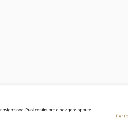
di navigazione. Puoi continuare a navigare oppure
Pers
© 2024 Fondazione Circolo Artistico Politecnico. All Rights Reserved