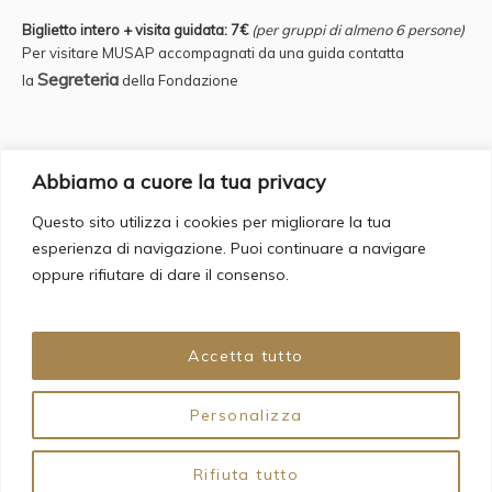
Biglietto intero + visita guidata: 7€
(per gruppi di almeno 6 persone)
Per visitare MUSAP accompagnati da una guida contatta
Segreteria
la
della Fondazione
Credits
Abbiamo a cuore la tua privacy
Questo sito utilizza i cookies per migliorare la tua
Supervisor: Fulvio Iannucci Account Manager: Francesca Romana
esperienza di navigazione. Puoi continuare a navigare
Bergamo
oppure rifiutare di dare il consenso.
Copywriting & Web Design: Daria Cecere
Graphic Design: Giovanna Grauso
Web Agency: Backorder s.a.s
Accetta tutto
Personalizza
© 2024 Fondazione Circolo Artistico Politecnico. All Rights
Rifiuta tutto
Reserved