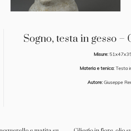
Sogno, testa in gesso 
Misure:
51x47x3
Materia e tenica:
Testa i
Autore:
Giuseppe Re
 acquerello e matita su
Ciliegio in fiore, olio