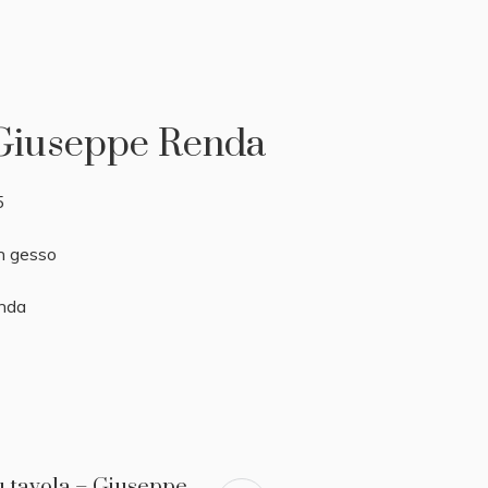
– Giuseppe Renda
5
n gesso
nda
 su tavola – Giuseppe