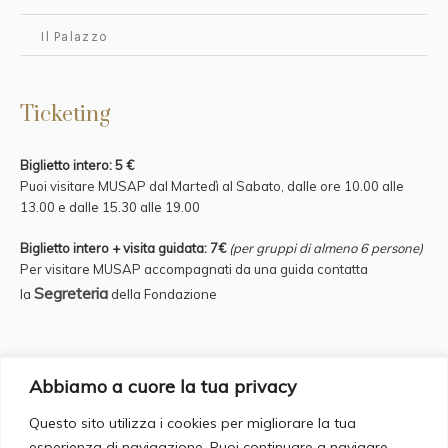
Il Palazzo
Ticketing
Biglietto intero: 5 €
Puoi visitare MUSAP dal Martedì al Sabato, dalle ore 10.00 alle
13.00 e
dalle 15.30 alle 19.00
Biglietto intero + visita guidata: 7€
(per gruppi di almeno 6 persone)
Per visitare MUSAP accompagnati da una guida contatta
Segreteria
la
della Fondazione
Credits
Abbiamo a cuore la tua privacy
Questo sito utilizza i cookies per migliorare la tua
Supervisor: Fulvio Iannucci Account Manager: Francesca Romana
esperienza di navigazione. Puoi continuare a navigare