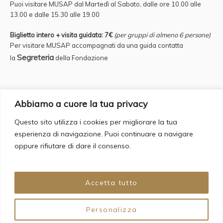
Puoi visitare MUSAP dal Martedì al Sabato, dalle ore 10.00 alle
13.00 e
dalle 15.30 alle 19.00
Biglietto intero + visita guidata: 7€
(per gruppi di almeno 6 persone)
Per visitare MUSAP accompagnati da una guida contatta
Segreteria
la
della Fondazione
Credits
Abbiamo a cuore la tua privacy
Questo sito utilizza i cookies per migliorare la tua
Supervisor: Fulvio Iannucci Account Manager: Francesca Romana
esperienza di navigazione. Puoi continuare a navigare
Bergamo
oppure rifiutare di dare il consenso.
Copywriting & Web Design: Daria Cecere
Graphic Design: Giovanna Grauso
Web Agency: Backorder s.a.s
Accetta tutto
Personalizza
© 2024 Fondazione Circolo Artistico Politecnico. All Rights