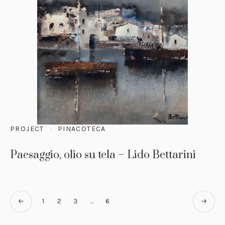
PROJECT
PINACOTECA
Paesaggio, olio su tela – Lido Bettarini
1
2
3
…
6