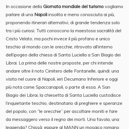
In occasione della
Giornata mondiale del turismo
vogliamo
parlare di una
Napoli
insolita e meno conosciuta ai più,
proponendo itinerari alternativi, di grande tendenza solo
tra i più curiosi. Tutti conoscono la maestosa sacralità del
Cristo Velato, ma pochi invece il più profano e unico
teschio al mondo con le orecchie, ritrovato all’interno
dell’ipogeo della chiesa di Santa Luciella a San Biagio dei
Librai. La prima delle nostre proposte, per chi intende
andare oltre il noto Cimitero delle Fontanelle, quindi: una
visita nel cuore di Napoli, ieri Decumano Inferiore e oggi
più nota come Spaccanapoli, o parte di essa. A San
Biagio dei Librai, la chiesetta di Santa Luciella custodisce
l’inquietante teschio, destinatario di preghiere e speranze
del popolo, con “le orecchie” per ascoltare moniti e fare
da messaggero verso il regno dei morti. Una favola, una
leggenda? Chissà: eppure al MANN un mosaico romano