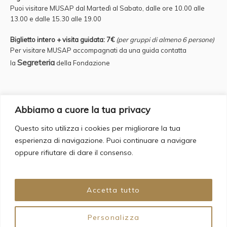
Puoi visitare MUSAP dal Martedì al Sabato, dalle ore 10.00 alle
13.00 e
dalle 15.30 alle 19.00
Biglietto intero + visita guidata: 7€
(per gruppi di almeno 6 persone)
Per visitare MUSAP accompagnati da una guida contatta
Segreteria
la
della Fondazione
Credits
Abbiamo a cuore la tua privacy
Questo sito utilizza i cookies per migliorare la tua
Supervisor: Fulvio Iannucci Account Manager: Francesca Romana
esperienza di navigazione. Puoi continuare a navigare
Bergamo
oppure rifiutare di dare il consenso.
Copywriting & Web Design: Daria Cecere
Graphic Design: Giovanna Grauso
Web Agency: Backorder s.a.s
Accetta tutto
Personalizza