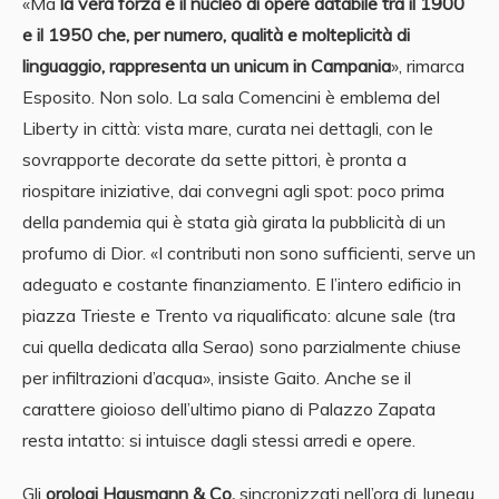
«Ma
la vera forza è il nucleo di opere databile tra il 1900
e il 1950 che, per numero, qualità e molteplicità di
linguaggio, rappresenta un unicum in Campania
», rimarca
Esposito. Non solo. La sala Comencini è emblema del
Liberty in città: vista mare, curata nei dettagli, con le
sovrapporte decorate da sette pittori, è pronta a
riospitare iniziative, dai convegni agli spot: poco prima
della pandemia qui è stata già girata la pubblicità di un
profumo di Dior. «I contributi non sono sufficienti, serve un
adeguato e costante finanziamento. E l’intero edificio in
piazza Trieste e Trento va riqualificato: alcune sale (tra
cui quella dedicata alla Serao) sono parzialmente chiuse
per infiltrazioni d’acqua», insiste Gaito. Anche se il
carattere gioioso dell’ultimo piano di Palazzo Zapata
resta intatto: si intuisce dagli stessi arredi e opere.
Gli
orologi Hausmann & Co.
sincronizzati nell’ora di Juneau