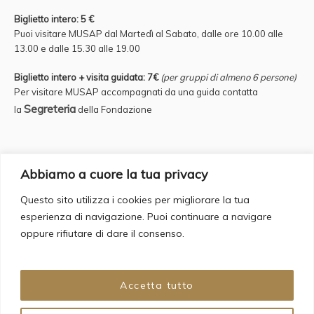
Biglietto intero: 5 €
Puoi visitare MUSAP dal Martedì al Sabato, dalle ore 10.00 alle
13.00 e
dalle 15.30 alle 19.00
Biglietto intero + visita guidata: 7€
(per gruppi di almeno 6 persone)
Per visitare MUSAP accompagnati da una guida contatta
Segreteria
la
della Fondazione
Credits
Abbiamo a cuore la tua privacy
Questo sito utilizza i cookies per migliorare la tua
Supervisor: Fulvio Iannucci Account Manager: Francesca Romana
esperienza di navigazione. Puoi continuare a navigare
Bergamo
oppure rifiutare di dare il consenso.
Copywriting & Web Design: Daria Cecere
Graphic Design: Giovanna Grauso
Web Agency: Backorder s.a.s
Accetta tutto