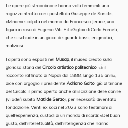
Le opere più straordinarie hanno volti femminili: una
ragazza ritratta con i pastelli da Giuseppe de Sanctis,
«Miriam» scolpita nel marmo da Francesco Jerace, una
figura in rosa di Eugenio Viti. E il «Giglio» di Carlo Farneti,
che si schiude in un gioco di sguardi: bassi, enigmatici,
maliziosi.
I dipinti sono esposti nel
Musap
, il museo creato sulla
gloriosa storia del
Circolo artistico politecnico
. «È il
racconto raffinato di Napoli dal 1888, lungo 135 anni»,
dice con orgoglio il presidente
Adriano Gaito
, già al timone
del Circolo, il primo aperto anche all’iscrizione delle donne
(vi aderì subito
Matilde Serao
), per necessità diventato
fondazione. Venti ex soci nel 2023 sono testimoni di
quell’esperienza, custodi di un mondo di ricordi: «Del buon
gusto, dell’intellettualità, dell’intelligenza che hanno