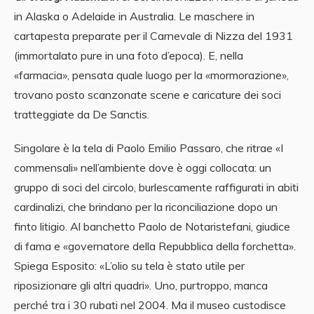
in Alaska o Adelaide in Australia. Le maschere in
cartapesta preparate per il Carnevale di Nizza del 1931
(immortalato pure in una foto d’epoca). E, nella
«farmacia», pensata quale luogo per la «mormorazione»,
trovano posto scanzonate scene e caricature dei soci
tratteggiate da De Sanctis.
Singolare è la tela di Paolo Emilio Passaro, che ritrae «I
commensali» nell’ambiente dove è oggi collocata: un
gruppo di soci del circolo, burlescamente raffigurati in abiti
cardinalizi, che brindano per la riconciliazione dopo un
finto litigio. Al banchetto Paolo de Notaristefani, giudice
di fama e «governatore della Repubblica della forchetta».
Spiega Esposito: «L’olio su tela è stato utile per
riposizionare gli altri quadri». Uno, purtroppo, manca
perché tra i 30 rubati nel 2004. Ma il museo custodisce