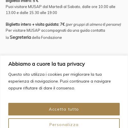
Biglietto intero: 5 €
Puoi visitare MUSAP dal Martedì al Sabato, dalle ore 10.00 alle
13.00 e
dalle 15.30 alle 19.00
Biglietto intero + visita guidata: 7€
(per gruppi di almeno 6 persone)
Per visitare MUSAP accompagnati da una guida contatta
Segreteria
la
della Fondazione
Credits
Abbiamo a cuore la tua privacy
Questo sito utilizza i cookies per migliorare la tua
Supervisor: Fulvio Iannucci Account Manager: Francesca Romana
esperienza di navigazione. Puoi continuare a navigare
Bergamo
oppure rifiutare di dare il consenso.
Copywriting & Web Design: Daria Cecere
Graphic Design: Giovanna Grauso
Web Agency: Backorder s.a.s
Accetta tutto
Personalizza