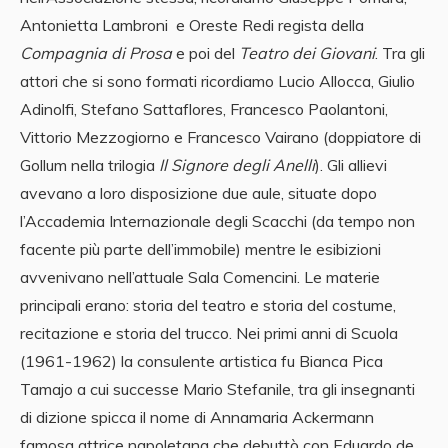
Antonietta Lambroni e Oreste Redi regista della
Compagnia di Prosa
e poi del
Teatro dei Giovani
. Tra gli
attori che si sono formati ricordiamo Lucio Allocca, Giulio
Adinolfi, Stefano Sattaflores, Francesco Paolantoni,
Vittorio Mezzogiorno e Francesco Vairano (doppiatore di
Gollum nella trilogia
Il Signore degli Anelli
). Gli allievi
avevano a loro disposizione due aule, situate dopo
l’Accademia Internazionale degli Scacchi (da tempo non
facente più parte dell’immobile) mentre le esibizioni
avvenivano nell’attuale Sala Comencini. Le materie
principali erano: storia del teatro e storia del costume,
recitazione e storia del trucco. Nei primi anni di Scuola
(1961-1962) la consulente artistica fu Bianca Pica
Tamajo a cui successe Mario Stefanile, tra gli insegnanti
di dizione spicca il nome di Annamaria Ackermann
famosa attrice napoletana che debuttò con Eduardo de