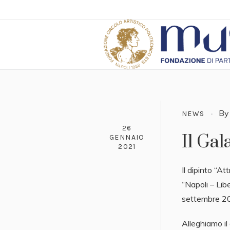
B
NEWS
26
Il Gal
GENNAIO
2021
Il dipinto “A
“Napoli – Lib
settembre 20
Alleghiamo il