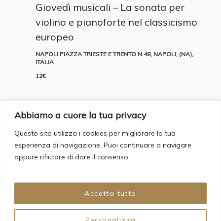
Giovedì musicali – La sonata per
violino e pianoforte nel classicismo
europeo
NAPOLI
PIAZZA TRIESTE E TRENTO N.48, NAPOLI, (NA),
ITALIA
12€
Abbiamo a cuore la tua privacy
Oggi
EVENTI
PRECEDENTI
PROSSIMI EVENTI
Questo sito utilizza i cookies per migliorare la tua
esperienza di navigazione. Puoi continuare a navigare
oppure rifiutare di dare il consenso.
ISCRIVITI AL CALENDARIO
Accetta tutto
Personalizza