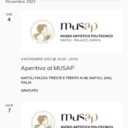
Ricer
Novembre 2023
Nav
la
e
data.
SAB
4
viste
Navig
4 NOVEMBRE 2023 @ 16:00
-
20:00
Aperitivo al MUSAP
NAPOLI
PIAZZA TRIESTE E TRENTO N.48, NAPOLI, (NA),
ITALIA
GRATUITO
MAR
7