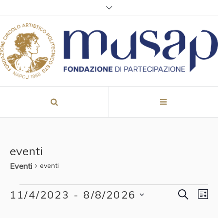
eventi
Eventi
eventi
CERCA
Eventi
11/4/2023
 - 
8/8/2026
Event
Eve
LI
Vis
Seleziona